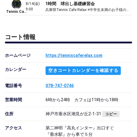
1時間 球出し基礎練習会
8/14(金)
9:00
兵庫県Tennis Cafe Relax ※中学生未満のお子様のご入店はご遠慮頂いてます※5月～10月夏期料金(冷房代)としてレジにて10％割増させて頂きます
Tennis Cafe Relax
コート情報
ホームページ
https://tenniscaferelax.com
カレンダー
空きコートカレンダーを確認する
電話番号
078-747-0746
営業時間
6時から24時 カフェは11時から18時
住所
神戸市垂水区潮見が丘2-1-31
コピー
アクセス
第二神明『高丸インター』出口すぐ
『垂水駅』から車で５分