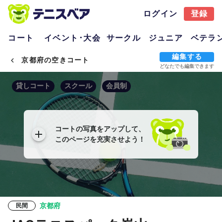
ログイン
登録
コート
イベント･大会
サークル
ジュニア
ベテラ
編集する
京都府の空きコート
どなたでも編集できます
貸しコート
スクール
会員制
コートの写真をアップして、
このページを充実させよう！
京都府
民間