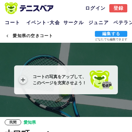
ログイン
登録
コート
イベント･大会
サークル
ジュニア
ベテラ
編集する
愛知県の空きコート
どなたでも編集できます
コートの写真をアップして、
このページを充実させよう！
愛知県
民間