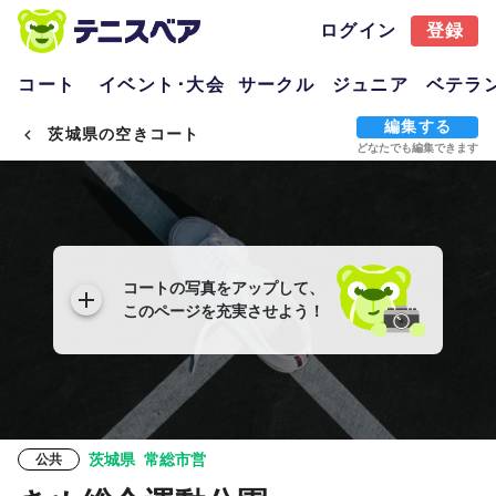
ログイン
登録
コート
イベント･大会
サークル
ジュニア
ベテラ
編集する
茨城県の空きコート
どなたでも編集できます
コートの写真をアップして、
このページを充実させよう！
茨城県
常総市営
公共