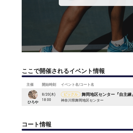
ここで開催されるイベント情報
主催
開始時刻
イベント名/コート名
舞岡地区センター『自主練
8/20(木)
ピックル
18:00
神奈川県舞岡地区センター
ひろや
コート情報