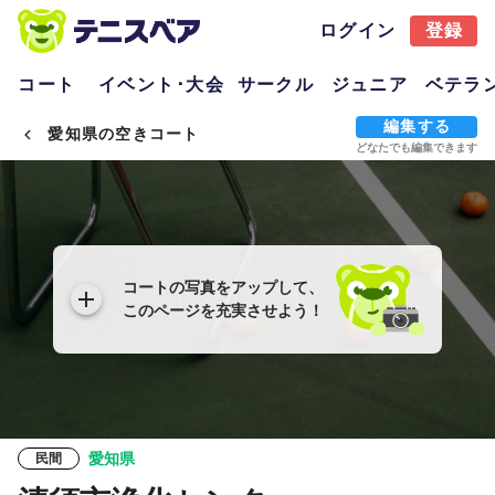
ログイン
登録
コート
イベント･大会
サークル
ジュニア
ベテラ
編集する
愛知県の空きコート
どなたでも編集できます
コートの写真をアップして、
このページを充実させよう！
愛知県
民間