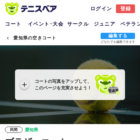
ログイン
登録
コート
イベント･大会
サークル
ジュニア
ベテラ
編集する
愛知県の空きコート
どなたでも編集できます
コートの写真をアップして、
このページを充実させよう！
愛知県
民間