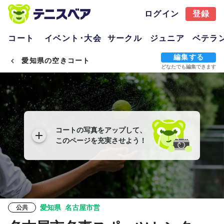
ログイン
登録
コート
イベント･大会
サークル
ジュニア
ベテラ
編集する
愛知県の空きコート
どなたでも編集できます
コートの写真をアップして、
このページを充実させよう！
愛知県
名古屋市営
公共