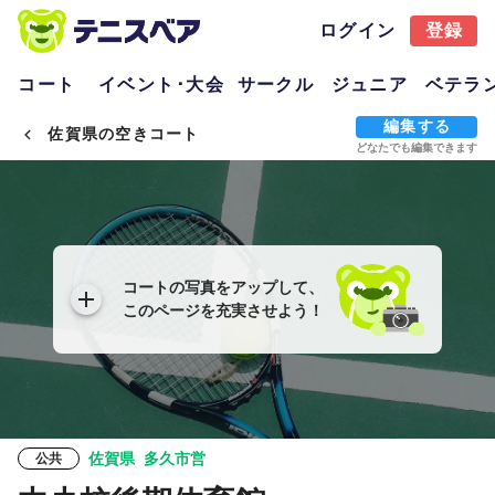
ログイン
登録
コート
イベント･大会
サークル
ジュニア
ベテラ
編集する
佐賀県の空きコート
どなたでも編集できます
コートの写真をアップして、
このページを充実させよう！
佐賀県
多久市営
公共