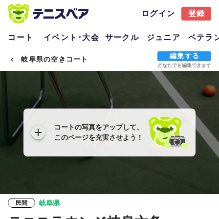
ログイン
登録
コート
イベント･大会
サークル
ジュニア
ベテラ
編集する
岐阜県の空きコート
どなたでも編集できます
コートの写真をアップして、
このページを充実させよう！
岐阜県
民間