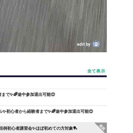
edit by
全て表示
者まで✨🌈途中参加退出可能😊
✨初心者から経験者まで✨🌈途中参加退出可能😊
KS恒例初心者講習会✨ほぼ初めての方対象🏓