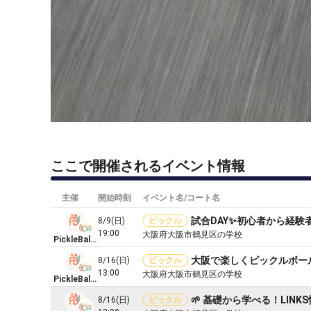
ここで開催されるイベント情報
主催
開始時刻
イベント名/コート名
試合DAY✨初心者から経験
8/9(日)
ピックル
19:00
大阪府大阪市鶴見区の学校
PickleBall LINKS
大阪で楽しくピックルボール
8/16(日)
ピックル
13:00
大阪府大阪市鶴見区の学校
PickleBall LINKS
🌱 基礎から学べる！LIN
8/16(日)
ピックル