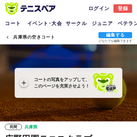
ログイン
登録
コート
イベント･大会
サークル
ジュニア
ベテラ
編集する
兵庫県の空きコート
どなたでも編集できます
コートの写真をアップして、
このページを充実させよう！
兵庫県
民間