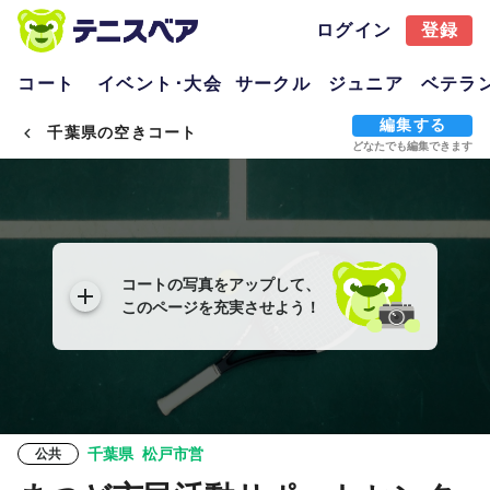
ログイン
登録
コート
イベント･大会
サークル
ジュニア
ベテラ
編集する
千葉県の空きコート
どなたでも編集できます
コートの写真をアップして、
このページを充実させよう！
千葉県
松戸市営
公共