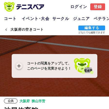
ログイン
登録
コート
イベント･大会
サークル
ジュニア
ベテラ
編集する
大阪府の空きコート
どなたでも編集できます
コートの写真をアップして、
このページを充実させよう！
大阪府
狭山市営
公共