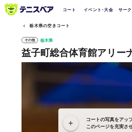
コート
イベント･大会
サーク
栃木県の空きコート
栃木県
その他
益子町総合体育館アリー
コートの写真をアッ
このページを充実さ