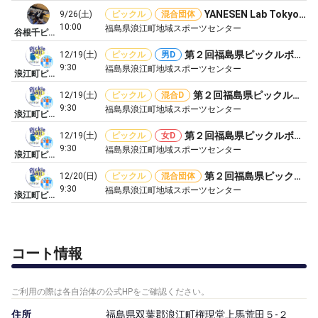
YANESEN Lab Tokyo主催 東北NO.1チーム決定戦
9/26(土)
ピックル
混合団体
10:00
福島県浪江町地域スポーツセンター
谷根千ピックルボールクラブ よっち
第２回福島県ピックルボールトーナメント
12/19(土)
ピックル
男D
9:30
福島県浪江町地域スポーツセンター
浪江町ピックルボール協会
第２回福島県ピックルボールトーナメント
12/19(土)
ピックル
混合D
9:30
福島県浪江町地域スポーツセンター
浪江町ピックルボール協会
第２回福島県ピックルボールトーナメント
12/19(土)
ピックル
女D
9:30
福島県浪江町地域スポーツセンター
浪江町ピックルボール協会
第２回福島県ピックルボールトーナメント
12/20(日)
ピックル
混合団体
9:30
福島県浪江町地域スポーツセンター
浪江町ピックルボール協会
コート情報
ご利用の際は各自治体の公式HPをご確認ください。
住所
福島県双葉郡浪江町権現堂上馬荒田５‐２