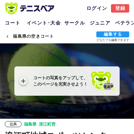
ログイン
登録
コート
イベント･大会
サークル
ジュニア
ベテラ
編集する
福島県の空きコート
どなたでも編集できます
コートの写真をアップして、
このページを充実させよう！
福島県
浪江町営
公共