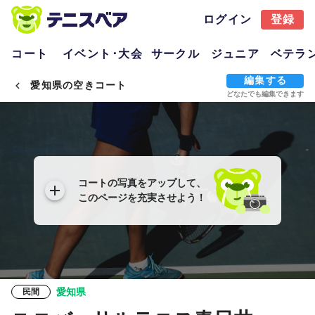
ログイン
登録
コート
イベント･大会
サークル
ジュニア
ベテラ
編集する
愛知県の空きコート
どなたでも編集できます
コートの写真をアップして、
このページを充実させよう！
愛知県
民間