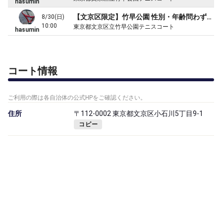
hasumin
【文京区限定】竹早公園 性別・年齢問わず初中級~中級で楽しく２時間ダブルス
8/30(日)
10:00
東京都文京区立竹早公園テニスコート
hasumin
コート情報
ご利用の際は各自治体の公式HPをご確認ください。
住所
〒112-0002 東京都文京区小石川5丁目9-1
コピー