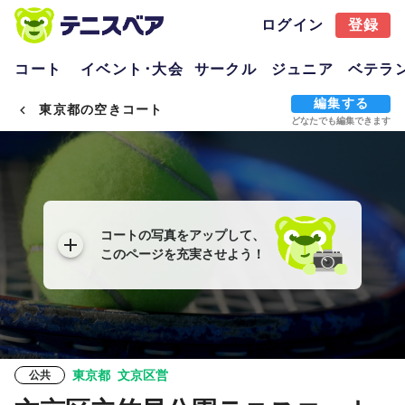
ログイン
登録
コート
イベント･大会
サークル
ジュニア
ベテラ
編集する
東京都の空きコート
どなたでも編集できます
コートの写真をアップして、
このページを充実させよう！
東京都
文京区営
公共