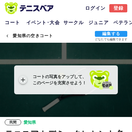
ログイン
登録
コート
イベント･大会
サークル
ジュニア
ベテラ
編集する
愛知県の空きコート
どなたでも編集できます
コートの写真をアップして、
このページを充実させよう！
愛知県
民間