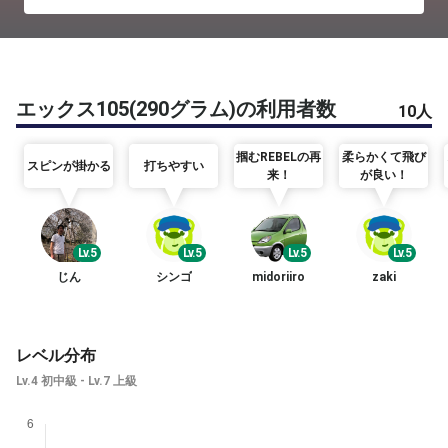
エックス105(290グラム)の利用者数
10人
掴むREBELの再
柔らかくて飛び
スピンが掛かる
打ちやすい
来！
が良い！
Lv.5
Lv.5
Lv.5
Lv.5
じん
シンゴ
midoriiro
zaki
レベル分布
Lv.4 初中級 - Lv.7 上級