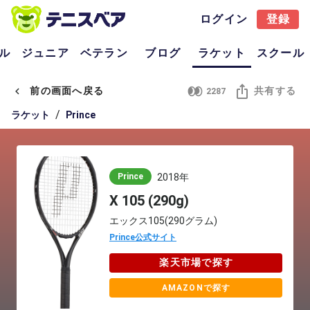
ログイン
登録
ル
ジュニア
ベテラン
ブログ
ラケット
スクール
前の画面へ戻る
共有する
2287
/
ラケット
Prince
Prince
2018年
X 105 (290g)
エックス105(290グラム)
Prince公式サイト
楽天市場で探す
AMAZONで探す