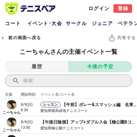
ログイン
登録
コート
イベント･大会
サークル
ジュニア
ベテラ
前の画面へ戻る
共有する
こーちゃんさんの主催イベント一覧
履歴
今後の予定
主催
開始時刻
イベント名/コート名
【午前】ボレー&スマッシュ編 名東区 猪高緑地テニスAコート🎾
8/9(日)
レッスン
8:30
愛知県猪高緑地テニスコート
こーちゃん
【午後日陰側】アップ+ダブルス会【楠公園Bコート】
8/9(日)
13:00
愛知県楠公園テニスコート
こーちゃん