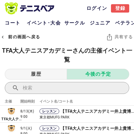
ログイン
登録
コート
イベント･大会
サークル
ジュニア
ベテラ
前の画面へ戻る
共有する
TFA大人テニスアカデミーさんの主催イベント一
覧
履歴
今後の予定
主催
開始時刻
イベント名/コート名
【TFA大人テニスアカデミー井上貴博プロ】基礎＆ラリー3時間レッスン
8/13(木)
レッスン
9:00
東京都MUFG PARK
TFA大人テニスアカデミー
【TFA大人テニスアカデミー井上貴博プロ＆菅尾祐助コーチ】基礎＆ラリー3時間レッスン
9/1(火)
レッスン
9:00