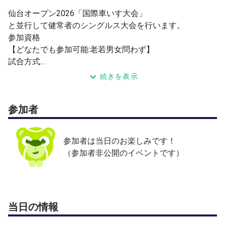
仙台オープン2026「国際車いす大会」
と並行して健常者のシングルス大会を行います。
参加資格
【どなたでも参加可能:老若男女問わず】
試合方式
【予選ラウンドロビン】(4ゲーム先取,ノーアド)
続きを表示
【本戦トーナメント】(1stマッチ)
※試合方式は申し込み数によって変更あり
参加者
運営:More-Tennis
お問い合わせはチャットにて承ります
参加者は当日のお楽しみです！
（参加者非公開のイベントです）
当日の情報