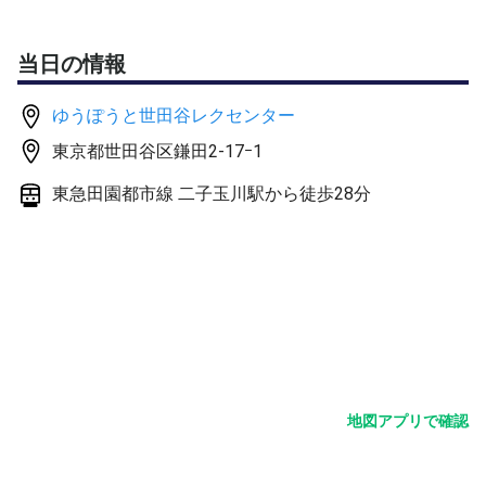
リーグ戦、またはトーナメントにて実施予定 （各チー
ム3試合予定）
当日の情報
※エントリー数によって試合進行は異なります
・受付 7:30～7:40（開門前のクラブハウス入口近く）
ゆうぽうと世田谷レクセンター
※施設の開門が7:40となる為、ご注意ください
・大会説明 7:50〜
東京都世田谷区鎌田2-17ｰ1
・試合開始 8:00～
東急田園都市線 二子玉川駅から徒歩28分
☆彡試合間には様々なアクティビティによるプチイベント
も実施予定！！
本アクティビティイベントは、大会参加者であれば全て
無料で受けられます
ただし、全チームが必ず受けられるサービスではない
為、予めご了承ください
地図アプリで確認