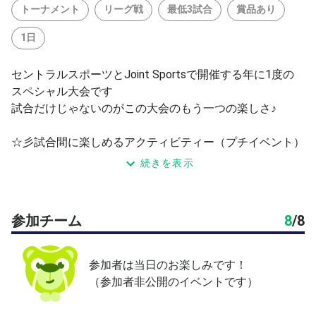
トーナメント
リーグ戦
最低3試合
賞品あり
1日
セントラルスポーツとJoint Sportsで開催する年に1度の
スペシャル大会です
試合だけじゃないのがこの大会のもう一つの楽しさ♪
☆彡試合間に楽しめるアクティビティー（プチイベント）
☆彡今年もやります！宇野真彩プロイベント開催予定！
続きを表示
等々、今年も目一杯楽しんじゃいましょう！(^^)/
👇宇野真彩プロの詳細はコチラ
https://maayauno.com
参加チーム
8
/
8
・主催 セントラルスポーツ株式会社、Joint Sports
・種目 男D×女D×混D
参加者は当日のお楽しみです！
・参加人数 男女各3名 ※各3名以上であれば何名でも可
（参加者非公開のイベントです）
・レベル ビギナー（テニスベアLv.2~4）
・試合形式 6ゲーム先取/ノーアドバンテージ方式