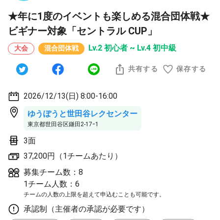
★年に1度のイベントも楽しめる混合団体戦★
ビギナー対象「セントラル CUP」
Lv.2 初心者 ~ Lv.4 初中級
大会
混合団体戦
共有する
保存する
2026/12/13(日) 8:00-16:00
ゆうぽうと世田谷レクセンター
東京都世田谷区鎌田2-17ｰ1
3面
37,200円（1チームあたり）
募集チーム数：8
1チーム人数：6
チームの人数の上限を超えて申込むことも可能です。
承認制（主催者の承認が必要です）