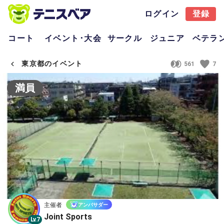
ログイン
登録
コート
イベント･大会
サークル
ジュニア
ベテラ
東京都のイベント
561
7
満員
主催者
アンバサダー
Joint Sports
Lv.7