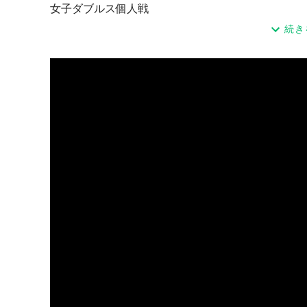
女子ダブルス個人戦
続き
◼︎開催日
2023年11月3日（金祝）
◼︎会場
けんぽの森テニスコート
〒470-0352 愛知県豊田市篠原町太郎迫３３−２
◼︎試合方法
予選:リーグ形式 本戦:トーナメント形式
6ゲーム先取 / ノーアドバンテージ/ 5-5 40-40は1本
◼︎参加資格
オープン（テニス愛好家なら誰でも参加可能）
◼︎参加料金
社会人 2,500円 / 人
学 生 2,000円 / 人