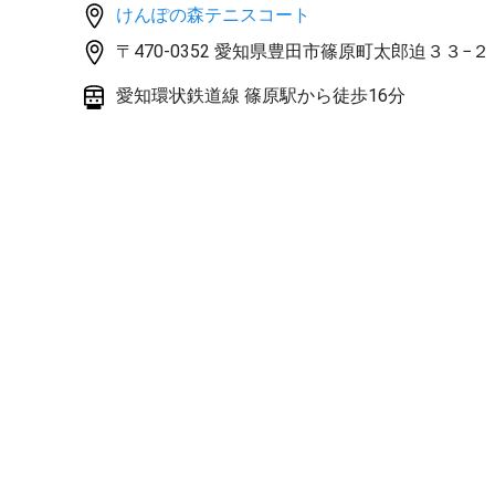
当日会場にてくじを引いていただき抽選します。
けんぽの森テニスコート
〒470-0352 愛知県豊田市篠原町太郎迫３３−２
◼︎実施可否について
雨天での中止判断は前日の11月2日の12時にさせて
愛知環状鉄道線 篠原駅から徒歩16分
その他ご不明な点はFleek公式LINE(
https://lin.ee/U