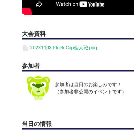
個人での金額になります。
※学生の方は学生証をお持ちください。
◼︎定員
大会資料
8ペア
20231103 Fleek Cup個人戦.png
◼︎大会申込方法
テニスベアからエントリーお願いします。
参加者
◼︎注意事項
試合方法等は変更になる場合がございますのでご了
参加者は当日のお楽しみです！
お車は指定の場所に駐車して下さい。
（参加者非公開のイベントです）
大会中の事故については、応急処置は行ないますが
◼︎締め切り
2023年10月29日（日）
当日の情報
◼︎ドロー抽選方法