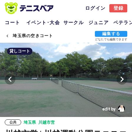
ログイン
登録
コート
イベント･大会
サークル
ジュニア
ベテラ
編集する
埼玉県の空きコート
どなたでも編集できます
貸しコート
edit by
埼玉県
川越市営
公共